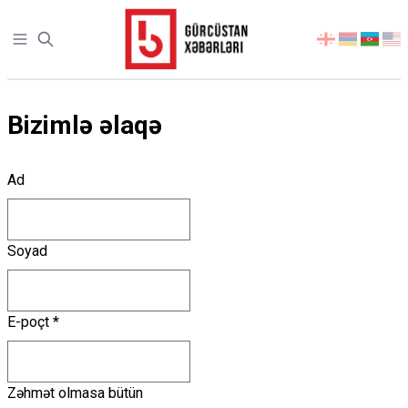
Open sidebar
აირჩიეთ
ენა
Bizimlə əlaqə
Ad
Soyad
E-poçt
*
Zəhmət olmasa bütün