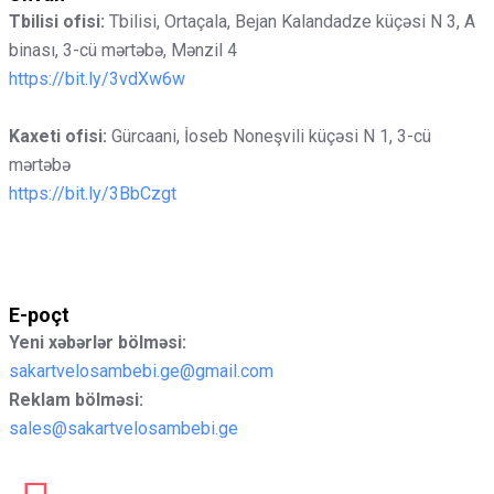
Tbilisi ofisi:
Tbilisi, Ortaçala, Bejan Kalandadze küçəsi N 3, A
binası, 3-cü mərtəbə, Mənzil 4
https://bit.ly/3vdXw6w
Kaxeti ofisi:
Gürcaani, İoseb Noneşvili küçəsi N 1, 3-cü
mərtəbə
https://bit.ly/3BbCzgt
E-poçt
Yeni xəbərlər bölməsi:
sakartvelosambebi.ge@gmail.com
Reklam bölməsi:
sales@sakartvelosambebi.ge