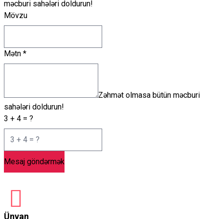
məcburi sahələri doldurun!
Mövzu
Mətn
*
Zəhmət olmasa bütün məcburi
sahələri doldurun!
3 + 4 = ?
Mesaj göndərmək
Ünvan