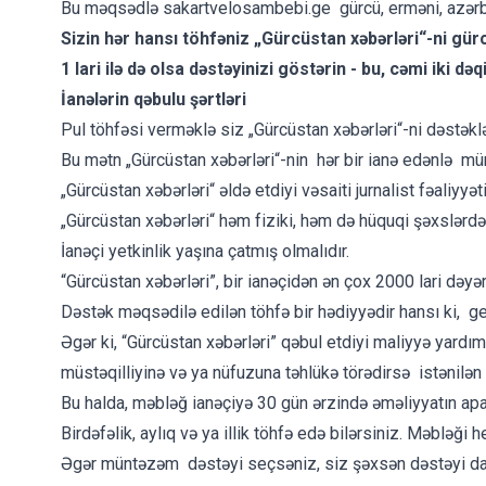
Bu məqsədlə sakartvelosambebi.ge gürcü, erməni, azərbay
Sizin hər hansı töhfəniz „Gürcüstan xəbərləri“-ni gür
1 lari ilə də olsa dəstəyinizi göstərin - bu, cəmi iki dəq
İanələrin qəbulu şərtləri
Pul töhfəsi verməklə siz „Gürcüstan xəbərləri“-ni dəstəkl
Bu mətn „Gürcüstan xəbərləri“-nin hər bir ianə edənlə müna
„Gürcüstan xəbərləri“ əldə etdiyi vəsaiti jurnalist fəaliyy
„Gürcüstan xəbərləri“ həm fiziki, həm də hüquqi şəxslərdən
İanəçi yetkinlik yaşına çatmış olmalıdır.
“Gürcüstan xəbərləri”, bir ianəçidən ən çox 2000 lari dəy
Dəstək məqsədilə edilən töhfə bir hədiyyədir hansı ki, ge
Əgər ki, “Gürcüstan xəbərləri” qəbul etdiyi maliyyə yardı
müstəqilliyinə və ya nüfuzuna təhlükə törədirsə istənilə
Bu halda, məbləğ ianəçiyə 30 gün ərzində əməliyyatın apar
Birdəfəlik, aylıq və ya illik töhfə edə bilərsiniz. Məblə
Əgər müntəzəm dəstəyi seçsəniz, siz şəxsən dəstəyi daya