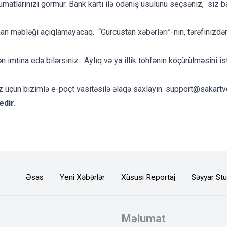
umatlarınızı görmür. Bank kartı ilə ödəniş üsulunu seçsəniz, siz b
lunan məbləği açıqlamayacaq. “Gürcüstan xəbərləri”-nin, tərəfiniz
n imtina edə bilərsiniz. Aylıq və ya illik töhfənin köçürülməsini i
 üçün bizimlə e-poçt vasitəsilə əlaqə saxlayın:
support@sakartv
edir.
Əsas
Yeni Xəbərlər
Xüsusi Reportaj
Səyyar Stu
Məlumat