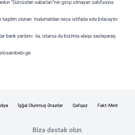
ankın “Gürcüstan xəbərləri”nin girişi olmayan səhifəsinə
dən təqdim olunan məlumatdan necə istifadə edə biləcəyini
stər bank yardımı ilə, istərsə də bizimlə əlaqə saxlayaraq
elosambebi.ge
diya
İşğal Olunmuş Ərazilər
Qafqaz
Fakt-Metr
Bizə dəstək olun