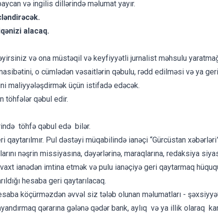
can və ingilis dillərində məlumat yayır.
cləndirəcək.
iqənizi alacaq.
əyirsiniz və ona müstəqil və keyfiyyətli jurnalist məhsulu yaratm
sibətini, o cümlədən vəsaitlərin qəbulu, rədd edilməsi və ya geri q
ətini maliyyələşdirmək üçün istifadə edəcək.
 töhfələr qəbul edir.
ərində töhfə qəbul edə bilər.
ri qaytarılmır. Pul dəstəyi müqabilində ianəçi “Gürcüstan xəbərləri
mlarını nəşrin missiyasına, dəyərlərinə, maraqlarına, redaksiya siy
n vaxt ianədən imtina etmək və pulu ianəçiyə geri qaytarmaq hüquq
ıldığı hesaba geri qaytarılacaq.
ği hesaba köçürməzdən əvvəl siz tələb olunan məlumatları - şəxsiyyə
ndırmaq qərarına gələnə qədər bank, aylıq və ya illik olaraq kar