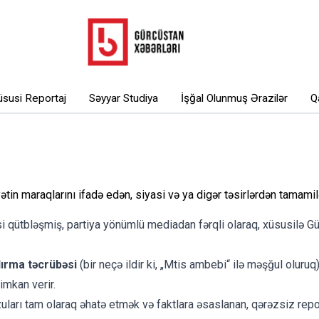
susi Reportaj
Səyyar Studiya
İşğal Olunmuş Ərazilər
Q
ətin maraqlarını ifadə edən, siyasi və ya digər təsirlərdən tamamil
i qütbləşmiş, partiya yönümlü mediadan fərqli olaraq, xüsusilə Gü
ırma təcrübəsi
(bir neçə ildir ki, „Mtis ambebi“ ilə məşğul oluru
imkan verir.
ları tam olaraq əhatə etmək və faktlara əsaslanan, qərəzsiz rep