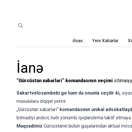
Əsas
Yeni Xəbərlər
Xü
İanə
“Gürcüstan xəbərləri” komandasının seçimi
ictimaiyy
Sakartvelosambebi.ge həm də onunla seçilir ki,
siyas
məsələlərə diqqət yetirir.
„Gürcüstan xəbərləri“
komandasının unikal advokatlaşd
bilmədiyi ardıcıl, həlli yönümlü işıqlandırma təklif etməyə 
Məqsədimiz
Gürcüstanın bütün guşələrindən aktual mövzu