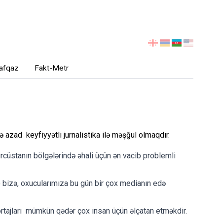
აირჩიეთ
ენა
afqaz
Fakt-Metr
ə azad keyfiyyətli jurnalistika ilə məşğul olmaqdır.
rcüstanın bölgələrində əhali üçün ən vacib problemli
q) bizə, oxucularımıza bu gün bir çox medianın edə
ortajları mümkün qədər çox insan üçün əlçatan etməkdir.