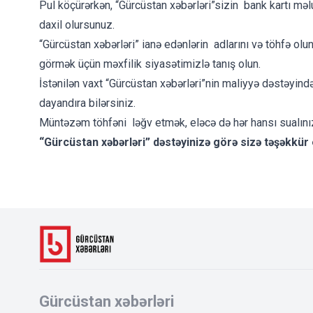
Pul köçürərkən, “Gürcüstan xəbərləri”sizin bank kartı məl
daxil olursunuz.
“Gürcüstan xəbərləri” ianə edənlərin adlarını və töhfə o
görmək üçün məxfilik siyasətimizlə tanış olun.
İstənilən vaxt “Gürcüstan xəbərləri”nin maliyyə dəstəyində
dayandıra bilərsiniz.
Müntəzəm töhfəni ləğv etmək, eləcə də hər hansı sualınız
“Gürcüstan xəbərləri” dəstəyinizə görə sizə təşəkkür 
Gürcüstan xəbərləri