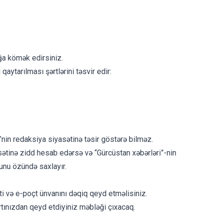
ağa kömək edirsiniz.
aytarılması şərtlərini təsvir edir:
”nin redaksiya siyasətinə təsir göstərə bilməz.
asətinə zidd hesab edərsə və “Gürcüstan xəbərləri”-nin
unu özündə saxlayır.
ti və e-poçt ünvanını dəqiq qeyd etməlisiniz.
tınızdan qeyd etdiyiniz məbləği çıxacaq.