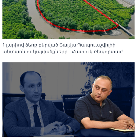
1 լարիով ձեռք բերված Շալվա Պապուաշվիլիի
անտառն ու կալվածքները - Հատուկ ռեպորտաժ