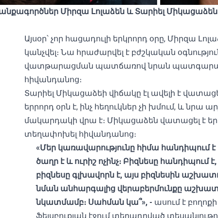
նքագործներ Միրզա Լոլաձեն և Տարիել Միկացաձեն 
Այսօր՝ չոր հացադուլի երկրորդ օրը, Միրզա Լո
կանչվել։ Նա հրաժարվել է բժշկական օգնությ
վատթարացման պատճառով նրան պատգարակով
հիվանդանոց։
Տարիել Միկացաձեի
վիճակը էլ ավելի է վատաց
երրորդ օրն է, ինչ հեղուկներ չի խմում, և ն
մակարդակի վրա է։ Միկացաձեն վատացել է երե
տեղափոխել հիվանդանոց։
«Մեր կառավարությունը հիմա հանդիպում 
ծաղր է և ուրիշ ոչինչ։ Բիզնեսը հանդիպում է
բիզնեսը գլխավորն է, այս բիզնեսին աշխատ
նման անհարգալից վերաբերմունքը աշխա
նկատմամբ։ Սահման կա՞», -
ասում է բողոք
ֆեյսբուքյան էջում տեղադրված տեսանյութո