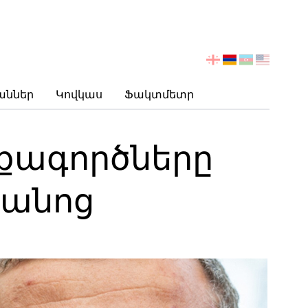
აირჩიეთ
ენა
աններ
Կովկաս
Ֆակտմետր
նքագործները
դանոց