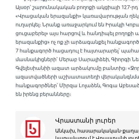
Այսօր՝ շարունակական բողոքի ակցիայի 127-ր
«Վրացական երազանքի» կառավարության ղե
ուղարկել։ Նրանք առաջարկում են Իրակլի Կո
ցուցաբերել» այս հարցով և հանդիպել բողոքի
երազանքից» ոչ ոք չի արձագանքել հանքագործն
7 հանքագործ հացադուլ է հայտարարել՝ պահա
մասնակիցների՝ Մերաբ Սարալիձեի, Գիորգի Նեպ
Գվելեսիանիի ազատ արձակումը բանտից։ «Ջ
ազատվածների աշխատատեղի վերականգնման 
հանքագործներ՝ Միրզա Լոլաձեն, Գոգա Աբեսաձ
են իրենց բերանները։
Վրաստանի լուրեր
Անկախ, հասարակական-քաղաք
կառավարում է Վրաստանի լուրե