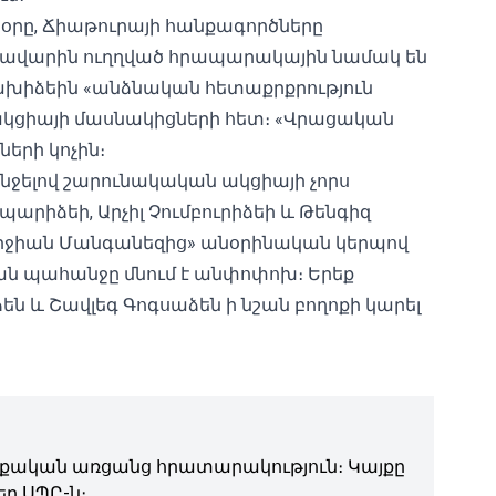
դ օրը, Ճիաթուրայի հանքագործները
կավարին
ուղղված հրապարակային նամակ
են
բախիձեին «անձնական հետաքրքրություն
 ակցիայի մասնակիցների հետ։ «Վրացական
երի կոչին։
նջելով շարունակական ակցիայի չորս
արիձեի, Արչիլ Չումբուրիձեի և Թենգիզ
որջիան Մանգանեզից» անօրինական կերպով
պահանջը մնում է անփոփոխ։ Երեք
են և Շավլեգ Գոգսաձեն ի նշան բողոքի կարել
ական առցանց հրատարակություն։ Կայքը
ր ՍՊԸ-ն։