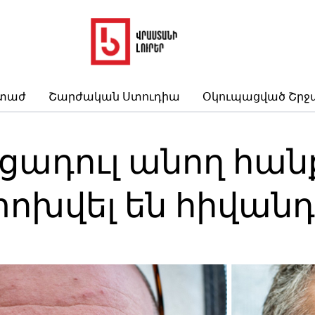
րտաժ
Շարժական Ստուդիա
Օկուպացված Շրջ
ցադուլ անող հա
ոխվել են հիվան