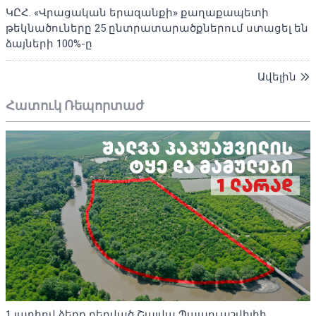
ԿԸՀ. «Վրացական երազանքի» քաղաքապետի
թեկնածուները 25 ընտրատարածքներում ստացել են
ձայների 100%-ը
Ավելին
Հատուկ Ռեպորտաժ
1 լարիով ձեռք բերված Շալվա Պապուաշվիլիի