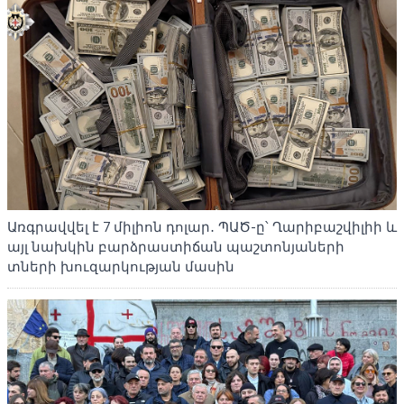
Առգրավվել է 7 միլիոն դոլար․ ՊԱԾ-ը՝ Ղարիբաշվիլիի և
այլ նախկին բարձրաստիճան պաշտոնյաների
տների խուզարկության մասին