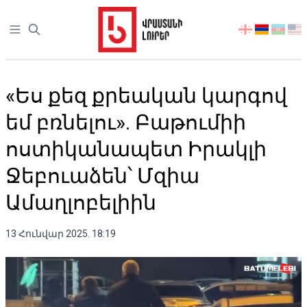
Open sidebar
აირჩიეთ
ენა
«Ես քեզ քրեական կարգով
եմ բռնելու». Բաթումիի
ոստիկանապետ Իրակլի
Ջեբուաձեն՝ Մզիա
Ամաղլոբելիին
13 Հունվար 2025. 18:19