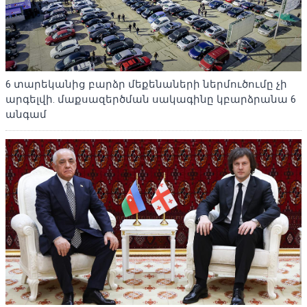
6 տարեկանից բարձր մեքենաների ներմուծումը չի
արգելվի. մաքսազերծման սակագինը կբարձրանա 6
անգամ