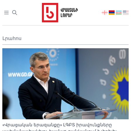
Open sidebar
აირჩიეთ
ენა
Լրահոս
«Վրացական երազանքը» ԼԳԲՏ իրավունքները