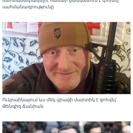
սահմանափակելու համար ցանկանում է փոխել
սահմանադրությունը
Ուկրաինայում ևս մեկ վրացի մարտիկ է զոհվել՝
Թենգիզ Ճանիան