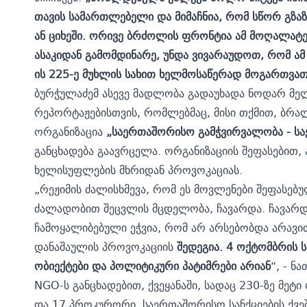
თავის
სამართლებელი
და
მიმაჩნია
,
რომ
სწორ
გზაზ
ან
ციხეში
.
ორივე
ბრძოლის
ფრონტია
ამ
მოღალატე
ასაკიდან
გამომდინარე
,
უნდა
ვივარაუდოთ
,
რომ
ამ
ის
225-
ე
მუხლის
სახით
ხელმოსაწერად
მოგართვა
ბურჭულაძემ ასევე მადლობა გადაუხადა ნოდარ მელ
რეპორტაჟებისთვის, რომლებმაც, მისი თქმით, ბრა
ორგანიზაცია
„
საერთაშორისო
გამჭვირვალობა
-
ს
განცხადება გაავრცელა. ორგანიზაციის შეფასებით,
ხელისუფლების მხრიდან პროვოკაციას.
„რეჟიმის ძალისხმევა, რომ ეს მოვლენები შეფასე
ძალადობით შეცვლის მცდელობა, ჩავარდა. ჩავარდნ
ჩამოყალიბებული ეჭვია, რომ არ არსებობდა არავი
დანაშაულის პროვოკაციის
შედეგია
. 4
ოქტომბრის
ს
ობიექტები
და
პოლიტიკური
პატიმრები
არიან
“, - ნ
NGO-ს განცხადებით, ქვეყანაში, სადაც 230-ზე მე
და 17 პროკურორი, საერთაშორისო სანქციების ქვე