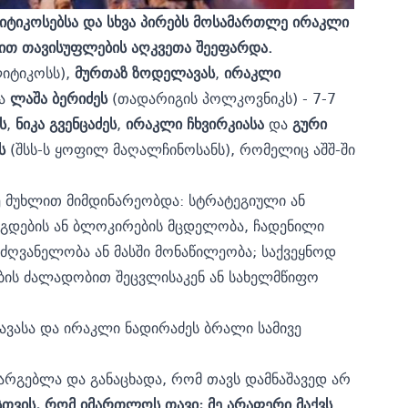
იტიკოსებსა და სხვა პირებს მოსამართლე ირაკლი
ადით თავისუფლების აღკვეთა შეეფარდა.
იტიკოსს),
მურთაზ
ზოდელავას
,
ირაკლი
და
ლაშა
ბერიძეს
(თადარიგის პოლკოვნიკს) - 7-7
ს
,
ნიკა
გვენცაძეს
,
ირაკლი
ჩხვირკიასა
და
გური
ს
(შსს-ს ყოფილ მაღალჩინოსანს), რომელიც აშშ-ში
ე მუხლით მიმდინარეობდა: სტრატეგიული ან
აგდების ან ბლოკირების მცდელობა, ჩადენილი
ძღვანელობა ან მასში მონაწილეობა; საქვეყნოდ
ის ძალადობით შეცვლისაკენ ან სახელმწიფო
ვასა და ირაკლი ნადირაძეს ბრალი სამივე
არგებლა და განაცხადა, რომ თავს დამნაშავედ არ
სთვის
,
რომ
იმართლოს
თავი
;
მე
არაფერი
მაქვს