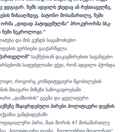
ე
ვდგავარ
.
ჩემს
ადგილს
ვხედავ
ან
რუსთაველზე
,
ების
წინააღმდეგ
.
ბატონო
მოსამართლე
,
ჩემი
ორმა
„
დიდად
პატივცემულმა
“
პროკურორმა
სსკ
-
თ
ჩემი
ნეკროლოგი
.“
აძესა და მის გუნდს საგამოძიებო
ლდების ვერსიები გააქარწყლა.
აქართველომ
“
საქმესთან დაკავშირებით საგანგებო
 არსებობს საფუძვლიანი ეჭვი, რომ ადგილი ჰქონდა
ბულიყო, როგორც კონსტიტუციური წყობილების
ის მთავარი მიზეზი საზოგადოებაში
თარი „დამხობის“ გეგმა და ყველაფერი
აქმეზე
მსჯავრდებული
პირები
პოლიტიკური
დევნის
ათქვამია განცხადებაში.
ტი ოფიციალური პირი, მათ შორის 47 მოსამართლე
შაა, პოლიტიკური დევნა „ჩვეულებრივ მოვლენად“