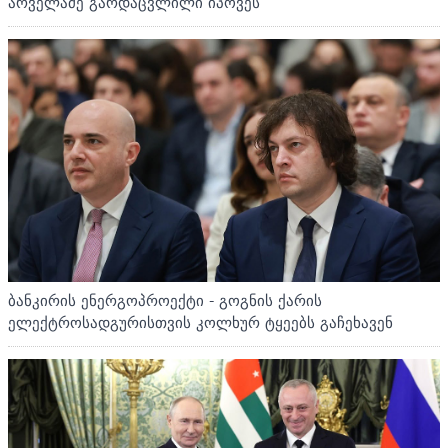
არველაძე გარდაცვლილი იპოვეს
ბანკირის ენერგოპროექტი - გოგნის ქარის
ელექტროსადგურისთვის კოლხურ ტყეებს გაჩეხავენ