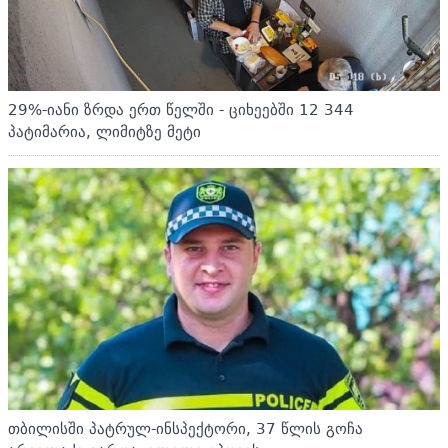
29%-იანი ზრდა ერთ წელში - ციხეებში 12 344
პატიმარია, ლიმიტზე მეტი
თბილისში პატრულ-ინსპექტორი, 37 წლის გოჩა