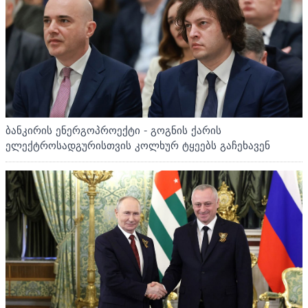
ბანკირის ენერგოპროექტი - გოგნის ქარის
ელექტროსადგურისთვის კოლხურ ტყეებს გაჩეხავენ