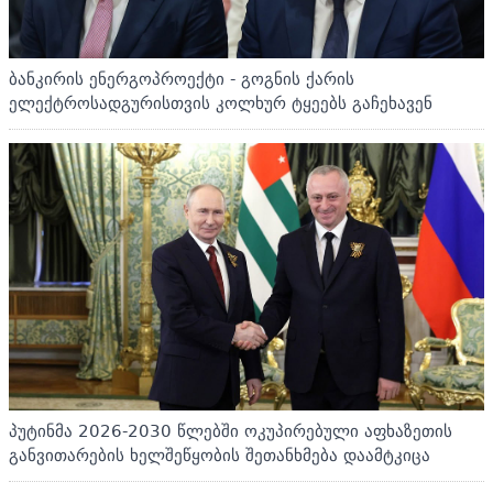
ბანკირის ენერგოპროექტი - გოგნის ქარის
ელექტროსადგურისთვის კოლხურ ტყეებს გაჩეხავენ
პუტინმა 2026-2030 წლებში ოკუპირებული აფხაზეთის
განვითარების ხელშეწყობის შეთანხმება დაამტკიცა