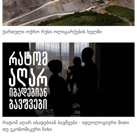
ქართული ოქრო რუსი ოლიგარქების ხელში
რატომ აღარ იბადებიან ბავშვები - იდეოლოგიური მითი
თუ ეკონომიკური ჩიხი