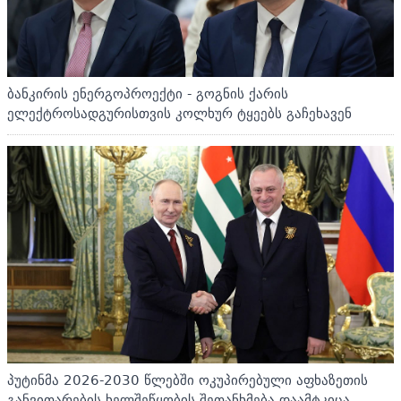
ბანკირის ენერგოპროექტი - გოგნის ქარის
ელექტროსადგურისთვის კოლხურ ტყეებს გაჩეხავენ
პუტინმა 2026-2030 წლებში ოკუპირებული აფხაზეთის
განვითარების ხელშეწყობის შეთანხმება დაამტკიცა