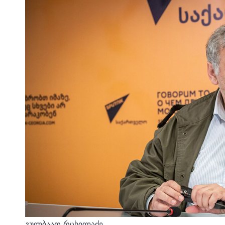
გულბაათ რცხილაძე