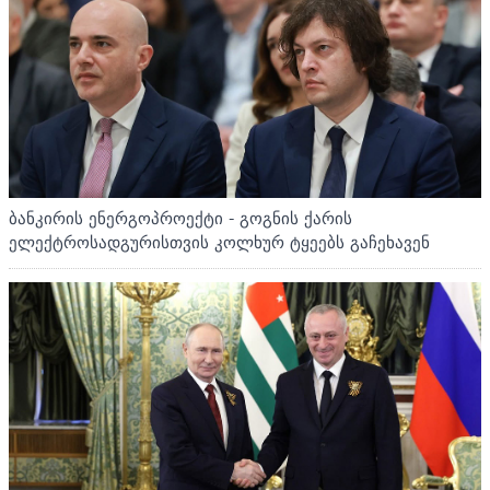
ბანკირის ენერგოპროექტი - გოგნის ქარის
ელექტროსადგურისთვის კოლხურ ტყეებს გაჩეხავენ