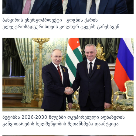
ბანკირის ენერგოპროექტი - გოგნის ქარის
ელექტროსადგურისთვის კოლხურ ტყეებს გაჩეხავენ
პუტინმა 2026-2030 წლებში ოკუპირებული აფხაზეთის
განვითარების ხელშეწყობის შეთანხმება დაამტკიცა