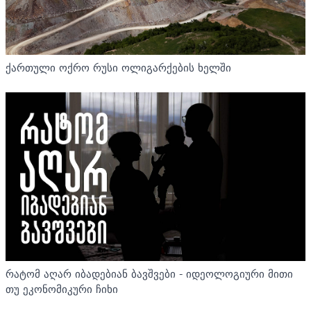
ქართული ოქრო რუსი ოლიგარქების ხელში
რატომ აღარ იბადებიან ბავშვები - იდეოლოგიური მითი
თუ ეკონომიკური ჩიხი