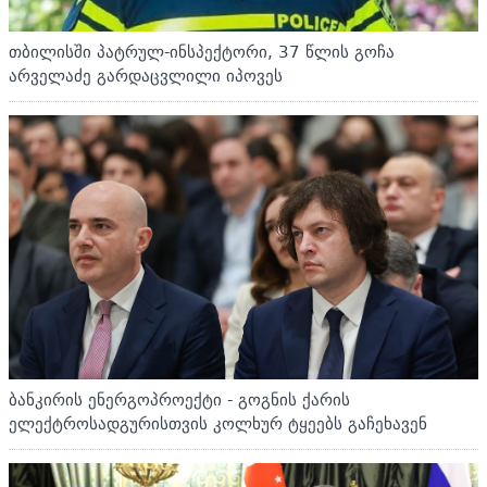
თბილისში პატრულ-ინსპექტორი, 37 წლის გოჩა
არველაძე გარდაცვლილი იპოვეს
ბანკირის ენერგოპროექტი - გოგნის ქარის
ელექტროსადგურისთვის კოლხურ ტყეებს გაჩეხავენ