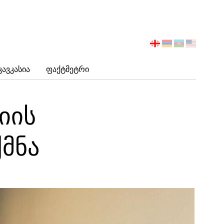
აირჩიეთ
ენა
Კავკასია
Ფაქტმეტრი
იის
მნა