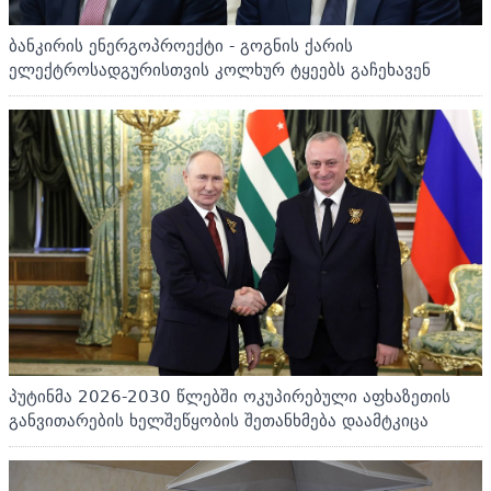
ბანკირის ენერგოპროექტი - გოგნის ქარის
ელექტროსადგურისთვის კოლხურ ტყეებს გაჩეხავენ
პუტინმა 2026-2030 წლებში ოკუპირებული აფხაზეთის
განვითარების ხელშეწყობის შეთანხმება დაამტკიცა