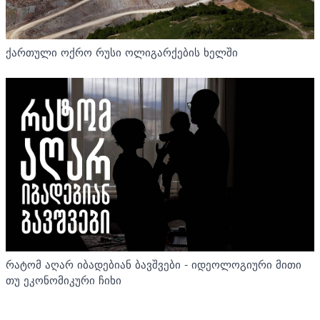
ქართული ოქრო რუსი ოლიგარქების ხელში
რატომ აღარ იბადებიან ბავშვები - იდეოლოგიური მითი
თუ ეკონომიკური ჩიხი