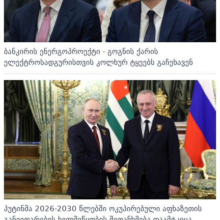
ბანკირის ენერგოპროექტი - გოგნის ქარის
ელექტროსადგურისთვის კოლხურ ტყეებს გაჩეხავენ
პუტინმა 2026-2030 წლებში ოკუპირებული აფხაზეთის
განვითარების ხელშეწყობის შეთანხმება დაამტკიცა