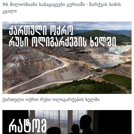
96 მილიონიანი საბაყაყეები გურიაში - ზარქუას სიძის
კვალი
ქართული ოქრო რუსი ოლიგარქების ხელში