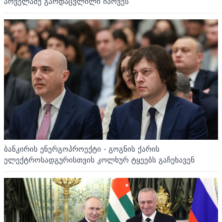
არველაძე გარდაცვლილი იპოვეს
ბანკირის ენერგოპროექტი - გოგნის ქარის
ელექტროსადგურისთვის კოლხურ ტყეებს გაჩეხავენ