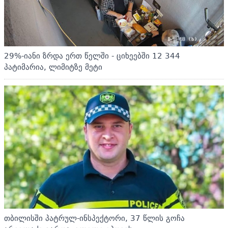
29%-იანი ზრდა ერთ წელში - ციხეებში 12 344
პატიმარია, ლიმიტზე მეტი
თბილისში პატრულ-ინსპექტორი, 37 წლის გოჩა