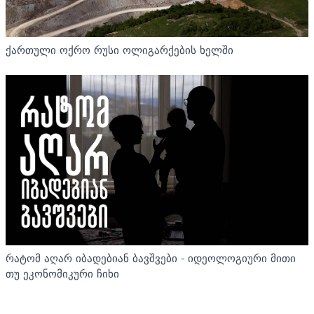
ქართული ოქრო რუსი ოლიგარქების ხელში
რატომ აღარ იბადებიან ბავშვები - იდეოლოგიური მითი
თუ ეკონომიკური ჩიხი