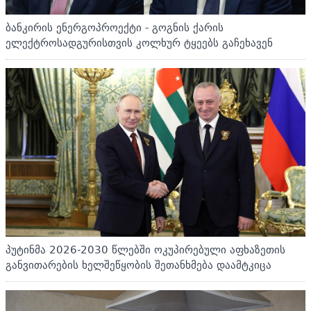
ბანკირის ენერგოპროექტი - გოგნის ქარის
ელექტროსადგურისთვის კოლხურ ტყეებს გაჩეხავენ
პუტინმა 2026-2030 წლებში ოკუპირებული აფხაზეთის
განვითარების ხელშეწყობის შეთანხმება დაამტკიცა