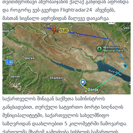
თვითმფრინავი აზერბაიჯანის ქალაქ განჯიდან აფრინდა
და როგორც ვებ-გვერდი Flightradar24 აჩვენებს,
მასთან სიგნალი აფრენიდან მალევე დაიკარგა.
საქართველოს შინაგან საქმეთა სამინისტროს
განცხადებით, თურქული სატვირთო ბორტი სიღნაღის
მუნიციპალიტეტში, საქართველოს სახელმწიფო
საზღვრიდან დაახლოებით 5 კილომეტრში ჩამოვარდა.
ქართულმა მხარემ გამოძიება სისხლის სამართლის