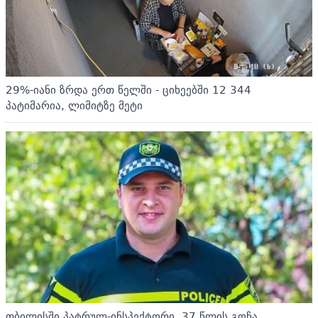
29%-იანი ზრდა ერთ წელში - ციხეებში 12 344
პატიმარია, ლიმიტზე მეტი
თბილისში პატრულ-ინსპექტორი, 37 წლის გოჩა