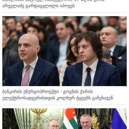
არველაძე გარდაცვლილი იპოვეს
ბანკირის ენერგოპროექტი - გოგნის ქარის
ელექტროსადგურისთვის კოლხურ ტყეებს გაჩეხავენ