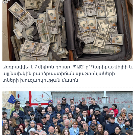
Առգրավվել է 7 միլիոն դոլար․ ՊԱԾ-ը՝ Ղարիբաշվիլիի և
այլ նախկին բարձրաստիճան պաշտոնյաների
տների խուզարկության մասին