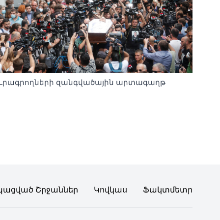
Լրագրողների զանգվածային արտագաղթ
պացված Շրջաններ
Կովկաս
Ֆակտմետր