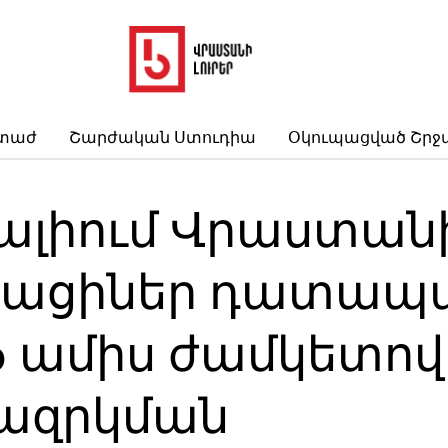
րտաժ
Շարժական Ստուդիա
Օկուպացված Շրջ
լիում Վրաստանի
ացիներ դատապար
6 ամիս ժամկետով
ազրկման