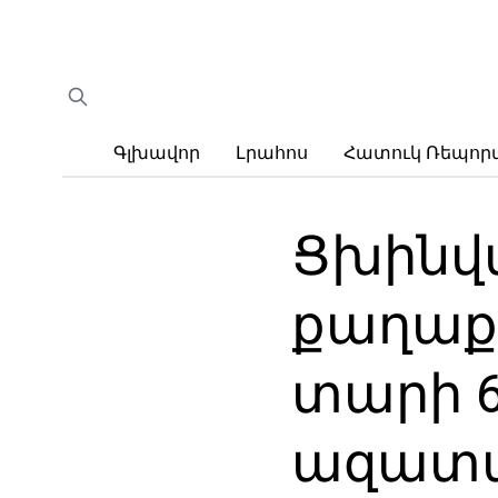
Գլխավոր
Լրահոս
Հատուկ Ռեպո
Ցխինվա
քաղաք
տարի 
ազատ