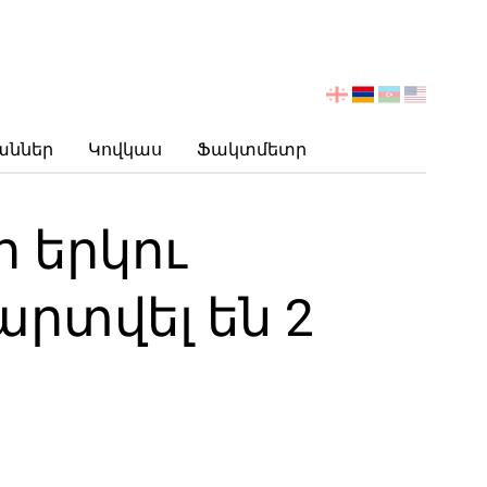
აირჩიეთ
ენა
աններ
Կովկաս
Ֆակտմետր
 երկու
տվել են 2