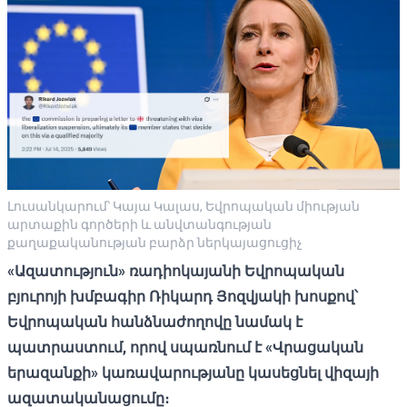
Լուսանկարում՝ Կայա Կալաս, Եվրոպական միության
արտաքին գործերի և անվտանգության
քաղաքականության բարձր ներկայացուցիչ
«Ազատություն» ռադիոկայանի Եվրոպական
բյուրոյի խմբագիր Ռիկարդ Յոզվյակի խոսքով՝
Եվրոպական հանձնաժողովը նամակ է
պատրաստում, որով սպառնում է «Վրացական
երազանքի» կառավարությանը կասեցնել վիզայի
ազատականացումը։