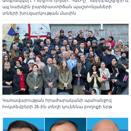
Առգրավվել է 7 միլիոն դոլար․ ՊԱԾ-ը՝ Ղարիբաշվիլիի և
այլ նախկին բարձրաստիճան պաշտոնյաների
տների խուզարկության մասին
Կառավարության հրաժարականի պահանջով
հոկտեմբերի 26-ին տեղի կունենա բողոքի երթ