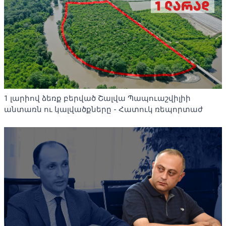
1 լարիով ձեռք բերված Շալվա Պապուաշվիլիի
անտառն ու կալվածքները - Հատուկ ռեպորտաժ