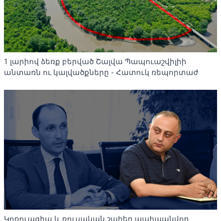
1 լարիով ձեռք բերված Շալվա Պապուաշվիլիի
անտառն ու կալվածքները - Հատուկ ռեպորտաժ
Կոռուպցիա և ռուսական շահեր պահպանվող