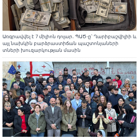
Առգրավվել է 7 միլիոն դոլար․ ՊԱԾ-ը՝ Ղարիբաշվիլիի և
այլ նախկին բարձրաստիճան պաշտոնյաների
տների խուզարկության մասին