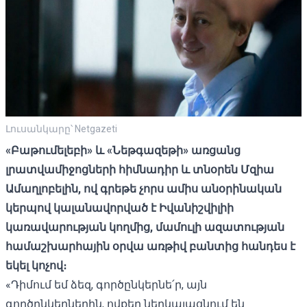
Լուսանկարը՝ Netgazeti
«Բաթումելեբի» և «Նեթգազեթի» առցանց
լրատվամիջոցների հիմնադիր և տնօրեն Մզիա
Ամաղլոբելին, ով գրեթե չորս ամիս անօրինական
կերպով կալանավորված է Իվանիշվիլիի
կառավարության կողմից, մամուլի ազատության
համաշխարհային օրվա առթիվ բանտից հանդես է
եկել կոչով։
«Դիմում եմ ձեզ, գործընկերնե՛ր, այն
գործընկերներին, ովքեր ներկայացնում են