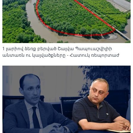
1 լարիով ձեռք բերված Շալվա Պապուաշվիլիի
անտառն ու կալվածքները - Հատուկ ռեպորտաժ