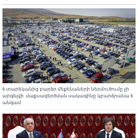
6 տարեկանից բարձր մեքենաների ներմուծումը չի
արգելվի. մաքսազերծման սակագինը կբարձրանա 6
անգամ