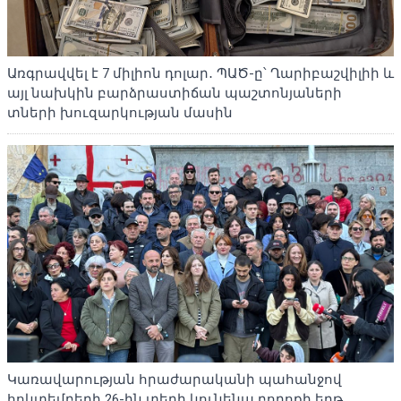
Առգրավվել է 7 միլիոն դոլար․ ՊԱԾ-ը՝ Ղարիբաշվիլիի և
այլ նախկին բարձրաստիճան պաշտոնյաների
տների խուզարկության մասին
Կառավարության հրաժարականի պահանջով
հոկտեմբերի 26-ին տեղի կունենա բողոքի երթ