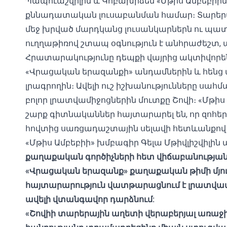
Պապուաշվիլին և Կոբախիձեն «Մթիս Ամբեբիին
քննադատական ​​լուսաբանման համար։ Տարերա
մեջ խրված մարդկանց լուսանկարներն ու պատմ
ուղղաթիռով շտապ օգնություն է անհրաժեշտ, 
Հրատարակությունը դեպքի վայրից ակտիվորեն լո
«Վրացական երազանքի» անդամներին և հենց 
լրագրողին։ Ավելի ուշ իշխանությունները սա
բոլոր լրատվամիջոցներին մուտքը Շովի։ «Մթիս
շարք գիտնականներ հայտարարել են, որ զոհերի
հովտից սառցադաշտային սելավի հետևանքով զոհ
«Մթիս Ամբեբիի» խմբագիր Գելա Մթիվլիշվիլին ա
քաղաքական գործիչների հետ վիճաբանության 
«Վրացական երազանք» քաղաքական թիմի մյուս
հայտարարություն վատթարացնում է
լրատվամ
ավելի վտանգավոր
դարձնում:
«Շով
իի
տարերային աղետի վերաբերյալ առաջի