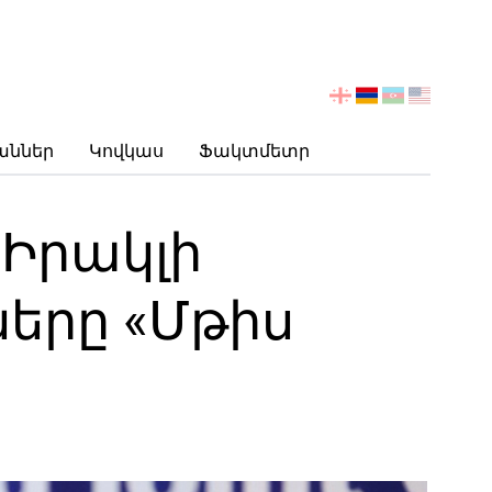
აირჩიეთ
ენა
աններ
Կովկաս
Ֆակտմետր
 Իրակլի
երը «Մթիս