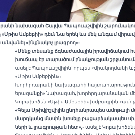
անի նախագահ Շալվա Պապուաշվիլին շարունակում 
 «
Մթիս Ամբեբիի
» դեմ։
Նա երեկ ևս մեկ անգամ վիրավ
 անվանել «ինքնակոչ լրագրող»։
«Մենք տեսանք ճգնաժամային իրավիճակում հա
խուճապ
էր
տարածում բնակչության շրջանում»
ասել է Պապուաշվիլին՝ որպես «միակողմանի և 
«Մթիս Ամբեբիին»։
Խորհրդարանի նախագահի հայտարարությունի
երազանքի» նախագահ, խորհրդարանական մե
Կոբախիձեն «Մթիս Ամբեբիի» խմբագրին «ամոթ
«Գելա Մ
թ
իվլիշվիլին ընդհանրապես ամոթալի մա
մարդկանց մասին խոսելը բացարձակապես սխալ
ների և լրագրության հետ»,-
ասել է Կոբախիձեն։