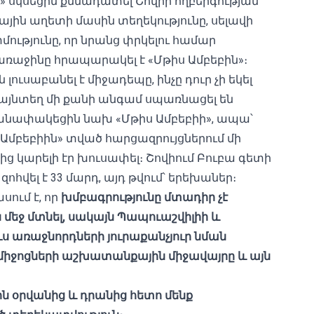
» սկսեցին քննադատել Շովիի ողբերգության
յին աղետի մասին տեղեկությունը, սելավի
ությունը, որ նրանց փրկելու համար
առաջինը հրապարակել է «Մթիս Ամբեբին»։
ւսաբանել է միջադեպը, ինչը դուր չի եկել
այնտեղ մի քանի անգամ սպառնացել են
հմանափակեցին նախ «Մթիս Ամբեբիի», ապա՝
 Ամբեբիին» տված հարցազրույցներում մի
ց կարելի էր խուսափել։ Շովիում Բուբա գետի
վել է 33 մարդ, այդ թվում՝ երեխաներ։
սում է, որ
խմբագրությունը մտադիր չէ
մեջ մտնել, սակայն Պապուաշվիլ
իի
և
 առաջնորդների յուրաքանչյուր նման
իջոցների
աշխատանքային միջավայրը և այն
ն օրվանից և դրանից հետո մենք