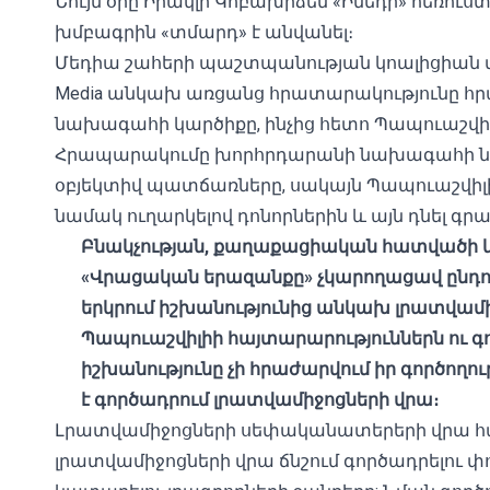
Նույն օրը Իրակլի Կոբախիձեն «Իմեդի» հեռուս
խմբագրին «տմարդ» է անվանել։
Մեդիա շահերի պաշտպանության կոալիցիան 
Media
անկախ առցանց հրատարակությունը հր
նախագահի կարծիքը, ինչից հետո Պապուաշվիլ
Հրապարակումը խորհրդարանի նախագահի ներ
օբյեկտիվ պատճառները, սակայն Պապուաշվիլին
նամակ ուղարկելով դոնորներին և այն դնել գր
Բնակչության, քաղաքացիական հատվածի և 
«Վրացական երազանքը» չկարողացավ ընդու
երկրում իշխանությունից անկախ լրատվամիջ
Պապուաշվիլիի հայտարարություններն ու գոր
իշխանությունը չի հրաժարվում իր գործողութ
է գործադրում լրատվամիջոցների վրա։
Լրատվամիջոցների սեփականատերերի վրա հ
լրատվամիջոցների վրա ճնշում գործադրելու 