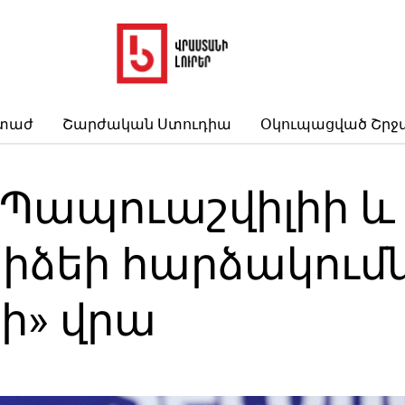
րտաժ
Շարժական Ստուդիա
Օկուպացված Շրջ
Պապուաշվիլիի և
իձեի հարձակումն
ի» վրա
3