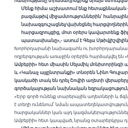
հանրությանը տրամադրեցինք միայն ստուգվա
Մենք
հիմա
աշխատում ենք հետաքննական ֆի
բազմաթիվ միջամտություններին
՝
հանրային
նախազգուշացնել/վախեցնել
հարցվողների
հարցազրույցից
,
մոտ օրերս կավարտենք ֆիլ
պատասխանը»,- ասում է Գելա Մ
թ
իվլիշվիլին
Խորհրդարանի նախագահն ու խորհրդարանակ
ողբերգության առաջին օրերին հարձակվել են 
Ամբեբիի
» հետ միասին Սեյսմիկ մոնիտորինգի 
և «Կանաչ այլընտրանքի» տնօրեն Նինո Գուջար
կասկածի տակ են դրել Շովիի
աղետի
վերաբեր
գործակալության նախնական եզրակացություն
«Երբ գործ ունենք տարերային աղետների և ճ
է տեղի ունենում՝ նման ապատեղեկատվություն 
հարցականներ կան այդ կազմակերպություններ
Ամբեբիի» հետ կապված, նրանց օտարերկրյա դո