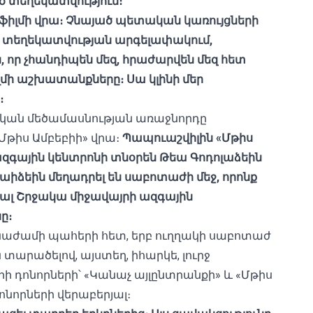
ծ տեղեկատվություն։
լմի վրա։ Չնայած պետական ​​կառույցների
 տեղեկատվության արգելափակում
,
ն
, որ չհանդիպեն մեզ, հրաժարվեն մեզ հետ
մի աշխատանքները։ Սա կլինի մեր
։
ան մեծամասնության առաջնորդը
«Մթիս Ամբեբիի» վրա։
Պապուաշվիլին «
Մթիս
ազգային կենտրոնի տնօրեն Թեա Գոդոլաձեին
աիձեին մեղադրել են
սաբոտաժի
մեջ, որոնք
յալ Շրջակա միջավայրի ազգային
ը։
գնաժամի պահերի հետ, երբ ուղղակի սաբոտաժ
տարածելով, այստեղ, իհարկե, լուրջ
ի դոնորների՝ «Կանաչ այլընտրանքի» և «Մթիս
նորների վերաբերյալ։