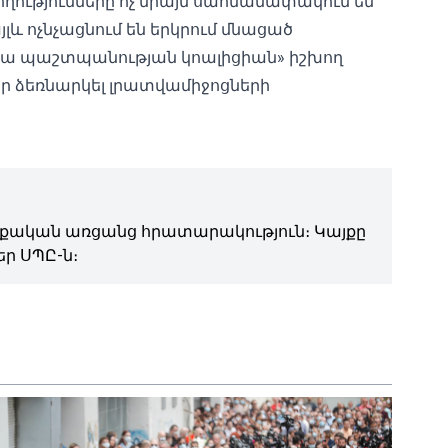
ողությունները ոչ միայն սահմանափակում են
լև ոչնչացնում են երկրում մնացած
իա պաշտպանության կոալիցիան» իշխող
եր ձեռնարկել լրատվամիջոցների
ական առցանց հրատարակություն։ Կայքը
ր ՍՊԸ-ն։