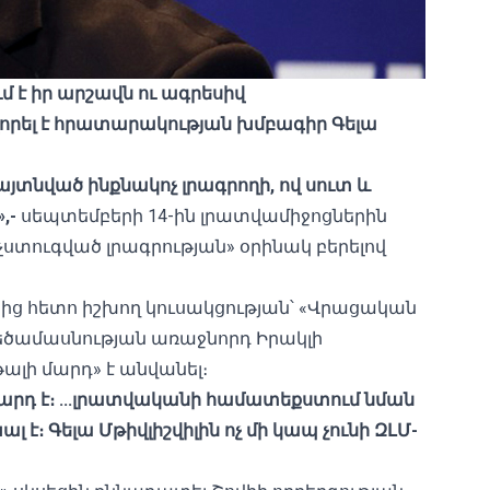
է իր արշավն ու ագրեսիվ
որել
է հրա
տարակության
խմբագիր Գելա
յտնված ինքնակոչ լրագրողի, ով սուտ և
,-
սեպտեմբերի 14-ին լրատվամիջոցներին
չստուգված լրագրության» օրինակ բերելով
ց հետո իշխող կուսակցության՝ «Վրացական
ծամասնության առաջնորդ Իրակլի
ալի մարդ» է անվանել։
րդ է։ ...լրատվական
ի
համատեքստում նման
 է։ Գելա Մթիվլիշվիլին
ոչ մի
կապ չունի ԶԼՄ-