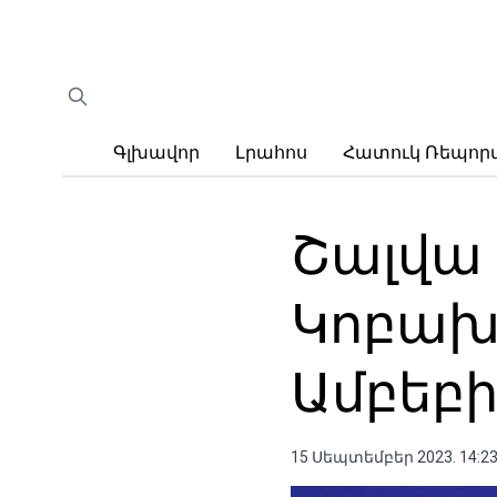
Գլխավոր
Լրահոս
Հատուկ Ռեպո
Շալվա 
Կոբախ
Ամբեբի
15 Սեպտեմբեր 2023. 14:2