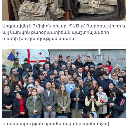
Առգրավվել է 7 միլիոն դոլար․ ՊԱԾ-ը՝ Ղարիբաշվիլիի և
այլ նախկին բարձրաստիճան պաշտոնյաների
տների խուզարկության մասին
Կառավարության հրաժարականի պահանջով