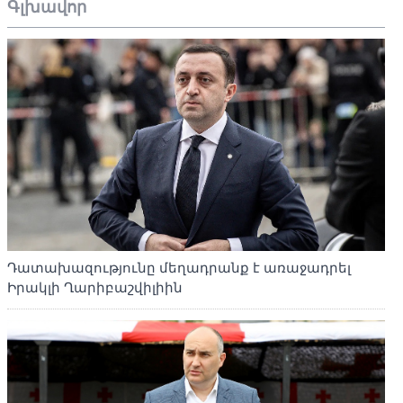
Գլխավոր
Դատախազությունը մեղադրանք է առաջադրել
Իրակլի Ղարիբաշվիլիին