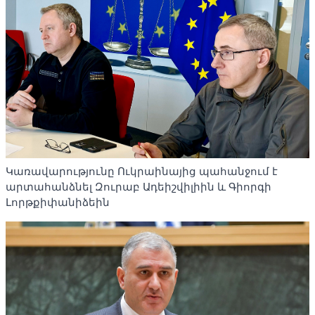
Կառավարությունը Ուկրաինայից պահանջում է
արտահանձնել Զուրաբ Ադեիշվիլիին և Գիորգի
Լորթքիփանիձեին