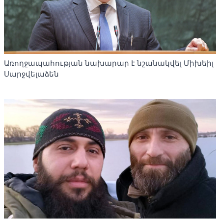
Առողջապահության նախարար է նշանակվել Միխեիլ
Սարջվելաձեն