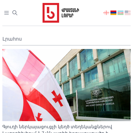
Open sidebar
აირჩიეთ
ენა
Լրահոս
Գյուղի ներկայացուցչի կեղծ տեղեկանքներով