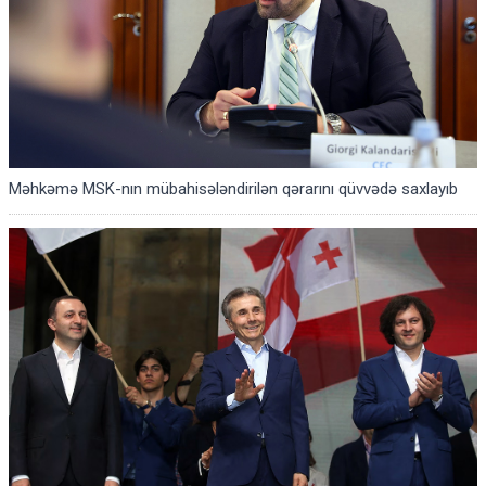
Məhkəmə MSK-nın mübahisələndirilən qərarını qüvvədə saxlayıb