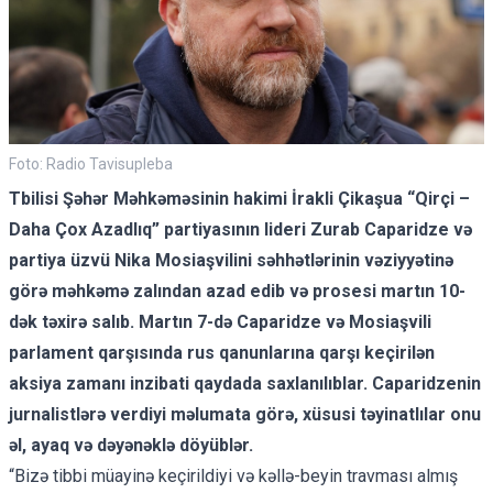
Foto: Radio Tavisupleba
Tbilisi Şəhər Məhkəməsinin hakimi İrakli Çikaşua “Qirçi –
Daha Çox Azadlıq” partiyasının lideri Zurab Caparidze və
partiya üzvü Nika Mosiaşvilini səhhətlərinin vəziyyətinə
görə məhkəmə zalından azad edib və prosesi martın 10-
dək təxirə salıb. Martın 7-də Caparidze və Mosiaşvili
parlament qarşısında rus qanunlarına qarşı keçirilən
aksiya zamanı inzibati qaydada saxlanılıblar. Caparidzenin
jurnalistlərə verdiyi məlumata görə, xüsusi təyinatlılar onu
əl, ayaq və dəyənəklə döyüblər.
“Bizə tibbi müayinə keçirildiyi və kəllə-beyin travması almış