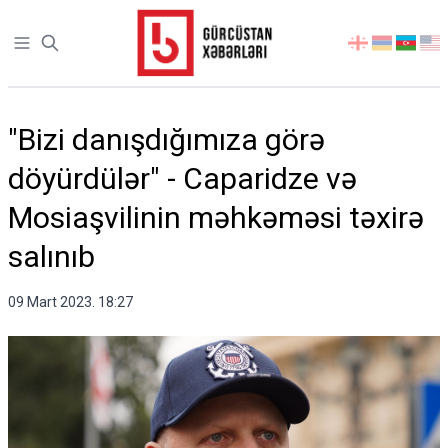
Open sidebar
აირჩიეთ
ენა
"Bizi danışdığımıza görə
döyürdülər" - Caparidze və
Mosiaşvilinin məhkəməsi təxirə
salınıb
09 Mart 2023. 18:27