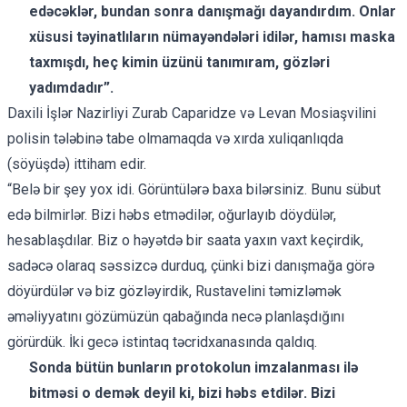
edəcəklər, bundan sonra danışmağı dayandırdım. Onlar
xüsusi təyinatlıların nümayəndələri idilər, hamısı maska ​​
taxmışdı, heç kimin üzünü tanımıram, gözləri
yadımdadır”.
Daxili İşlər Nazirliyi Zurab Caparidze və Levan Mosiaşvilini
polisin tələbinə tabe olmamaqda və xırda xuliqanlıqda
(söyüşdə) ittiham edir.
“Belə bir şey yox idi. Görüntülərə baxa bilərsiniz. Bunu sübut
edə bilmirlər. Bizi həbs etmədilər, oğurlayıb döydülər,
hesablaşdılar. Biz o həyətdə bir saata yaxın vaxt keçirdik,
sadəcə olaraq səssizcə durduq, çünki bizi danışmağa görə
döyürdülər və biz gözləyirdik, Rustavelini təmizləmək
əməliyyatını gözümüzün qabağında necə planlaşdığını
görürdük. İki gecə istintaq təcridxanasında qaldıq.
Sonda bütün bunların protokolun imzalanması ilə
bitməsi o demək deyil ki, bizi həbs etdilər. Bizi