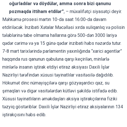
oğurladılar və döydülər, amma sonra bizi qanunu
pozmaqda ittiham etdilər”
, – müxalifətçi siyasətçi deyir.
Məhkəmə prosesi martın 10-da saat 16:00-da davam
etdiriləcək. İnzibati Xətalar Məcəlləsi xırda xuliqanlıq və polisin
tələblərinə tabe olmama hallarına görə 500-dən 3000 lariyə
qədər cərimə və ya 15 günə qədər inzibati həbs nəzərdə tutur.
7-8 mart tarixlərində parlamentin yaxınlığında “xarici agentlər”
haqqında rus qanunun qəbuluna qarşı keçirilən, minlərlə
minlərlə insanın iştirak etdiyi etiraz aksiyası Daxili İşlər
Nazirliyi tərəfindən xüsusi təyinatlılar vasitəsilə dağıdılıb.
Hökumət dinc nümayişçilərə qarşı gözyaşardıcı qaz, su
şırnaqları və digər vasitələrdən kütləvi şəkildə istifadə edib.
Xüsusi təyinatlıların əməkdaşları aksiya iştirakçılarına fiziki
təzyiq göstəriblər. Daxili İşlər Nazirliyi etiraz aksiyalarının
134
iştirakçısını
həbs edib.