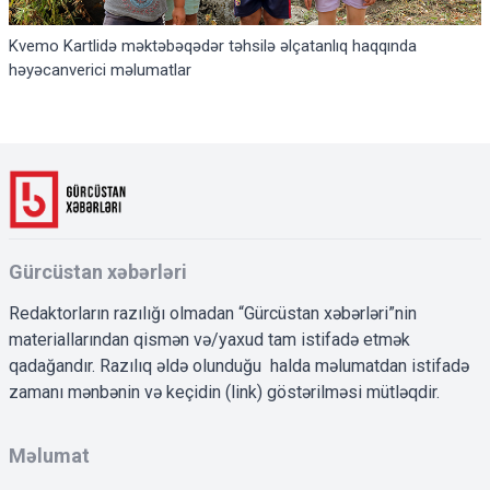
Kvemo Kartlidə məktəbəqədər təhsilə əlçatanlıq haqqında
həyəcanverici məlumatlar
Gürcüstan xəbərləri
Redaktorların razılığı olmadan “Gürcüstan xəbərləri”nin
materiallarından qismən və/yaxud tam istifadə etmək
qadağandır. Razılıq əldə olunduğu halda məlumatdan istifadə
zamanı mənbənin və keçidin (link) göstərilməsi mütləqdir.
Məlumat