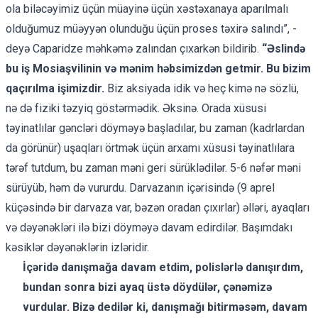
ola biləcəyimiz üçün müayinə üçün xəstəxanaya aparılmalı
olduğumuz müəyyən olunduğu üçün proses təxirə salındı”, -
deyə Caparidze məhkəmə zalından çıxarkən bildirib.
“Əslində
bu iş Mosiaşvilinin və mənim həbsimizdən getmir. Bu bizim
qaçırılma işimizdir.
Biz aksiyada idik və heç kimə nə sözlü,
nə də fiziki təzyiq göstərmədik. Əksinə. Orada xüsusi
təyinatlılar gəncləri döyməyə başladılar, bu zaman (kadrlardan
da görünür) uşaqları örtmək üçün arxamı xüsusi təyinatlılara
tərəf tutdum, bu zaman məni geri sürüklədilər. 5-6 nəfər məni
sürüyüb, həm də vururdu. Darvazanın içərisində (9 aprel
küçəsində bir darvaza var, bəzən oradan çıxırlar) əlləri, ayaqları
və dəyənəkləri ilə bizi döyməyə davam edirdilər. Başımdakı
kəsiklər dəyənəklərin izləridir.
İçəridə danışmağa davam etdim, polislərlə danışırdım,
bundan sonra bizi ayaq üstə döydülər, çənəmizə
vurdular. Bizə dedilər ki, danışmağı bitirməsəm, davam