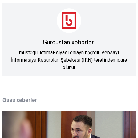
Gürcüstan xəbərləri
müstəqil, ictimai-siyasi onlayn nəşrdir. Vebsayt
İnformasiya Resursları Şəbəkəsi (IRN) tərəfindən idarə
olunur
Əsas xəbərlər