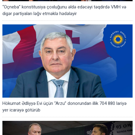
“Oçneba” konstitusiya çoxluğunu əldə edəcəyi təqdirdə VMH və
digər partiyaları ləğv etməklə hədələyir
Hökumət Ədliyyə Evi üçün “Arzu” donorundan illik 704 880 lariyə
yer icarəyə götürüb