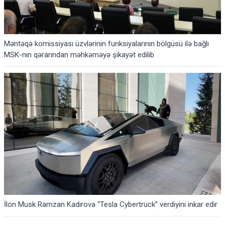
Məntəqə komissiyası üzvlərinin funksiyalarının bölgüsü ilə bağlı
MSK-nın qərarından məhkəməyə şikayət edilib
İlon Musk Ramzan Kadırova “Tesla Cybertruck” verdiyini inkar edir