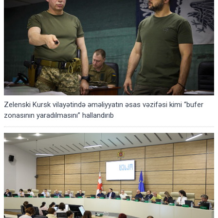
Zelenski Kursk vilayətində əməliyyatın əsas vəzifəsi kimi “bufer
zonasının yaradılmasını” hallandırıb