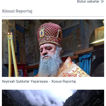
Bütün xəbərlər
Xüsusi Reportaj
Xeyirxah Quldurlar Yeparxiyası - Xüsusi Reportaj