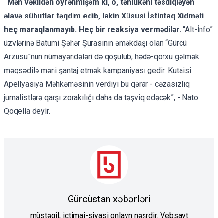
“Mən vəkildən öyrənmişəm ki, o, təhlükəni təsdiqləyən
əlavə sübutlar təqdim edib, lakin Xüsusi İstintaq Xidməti
heç maraqlanmayıb. Heç bir reaksiya vermədilər.
“Alt-İnfo”
üzvlərinə Batumi Şəhər Şurasının əməkdaşı olan “Gürcü
Arzusu”nun nümayəndələri də qoşulub, hədə-qorxu gəlmək
məqsədilə məni şantaj etmək kampaniyası gedir. Kutaisi
Apellyasiya Məhkəməsinin verdiyi bu qərar - cəzasızlıq
jurnalistlərə qarşı zorakılığı daha da təşviq edəcək”, - Nato
Qoqelia deyir.
Gürcüstan xəbərləri
müstəqil, ictimai-siyasi onlayn nəşrdir. Vebsayt