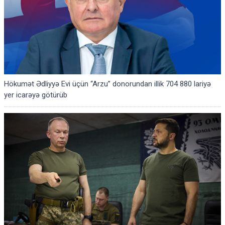
Hökumət Ədliyyə Evi üçün “Arzu” donorundan illik 704 880 lariyə
yer icarəyə götürüb