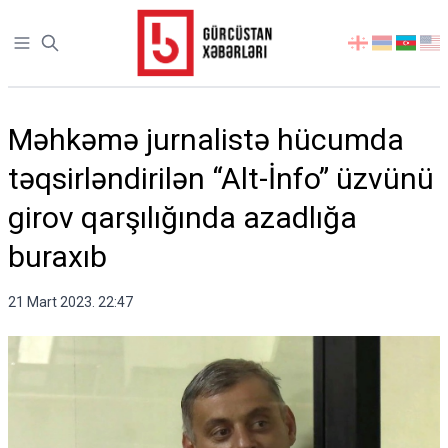
Open sidebar
აირჩიეთ
ენა
Məhkəmə jurnalistə hücumda
təqsirləndirilən “Alt-İnfo” üzvünü
girov qarşılığında azadlığa
buraxıb
21 Mart 2023. 22:47