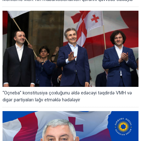
“Oçneba” konstitusiya çoxluğunu əldə edəcəyi təqdirdə VMH və
digər partiyaları ləğv etməklə hədələyir