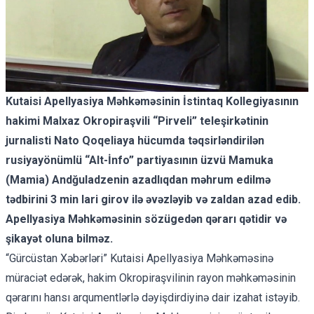
Kutaisi Apellyasiya Məhkəməsinin İstintaq Kollegiyasının
hakimi Malxaz Okropiraşvili “Pirveli” teleşirkətinin
jurnalisti Nato Qoqeliaya hücumda təqsirləndirilən
rusiyayönümlü “Alt-İnfo” partiyasının üzvü Mamuka
(Mamia) Andğuladzenin azadlıqdan məhrum edilmə
tədbirini 3 min lari girov ilə əvəzləyib və zaldan azad edib.
Apellyasiya Məhkəməsinin sözügedən qərarı qətidir və
şikayət oluna bilməz.
“Gürcüstan Xəbərləri” Kutaisi Apellyasiya Məhkəməsinə
müraciət edərək, hakim Okropiraşvilinin rayon məhkəməsinin
qərarını hansı arqumentlərlə dəyişdirdiyinə dair izahat istəyib.