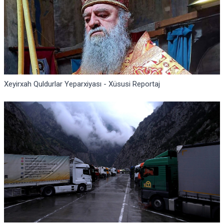
Xeyirxah Quldurlar Yeparxiyası - Xüsusi Reportaj