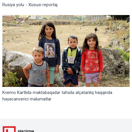
Rusiya yolu - Xüsusi reportaj
Kvemo Kartlidə məktəbəqədər təhsilə əlçatanlıq haqqında
həyəcanverici məlumatlar