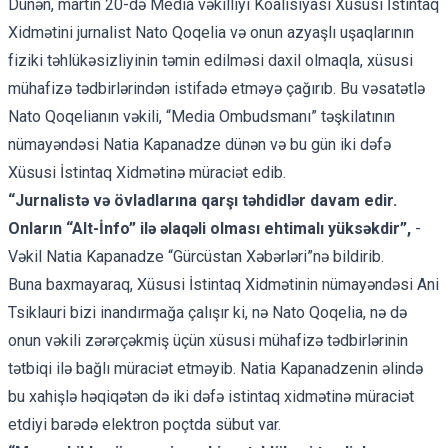
Dünən, martın 20-də Media vəkilliyi Koalisiyası Xüsusi İstintaq
Xidmətini jurnalist Nato Qoqelia və onun azyaşlı uşaqlarının
fiziki təhlükəsizliyinin təmin edilməsi daxil olmaqla, xüsusi
mühafizə tədbirlərindən istifadə etməyə çağırıb. Bu vəsatətlə
Nato Qoqelianın vəkili, “Media Ombudsmanı” təşkilatının
nümayəndəsi Natia Kapanadze dünən və bu gün iki dəfə
Xüsusi İstintaq Xidmətinə müraciət edib.
“Jurnalistə və övladlarına qarşı təhdidlər davam edir.
Onların “Alt-İnfo” ilə əlaqəli olması ehtimalı yüksəkdir”,
-
Vəkil Natia Kapanadze “Gürcüstan Xəbərləri”nə bildirib.
Buna baxmayaraq, Xüsusi İstintaq Xidmətinin nümayəndəsi Ani
Tsiklauri bizi inandırmağa çalışır ki, nə Nato Qoqelia, nə də
onun vəkili zərərçəkmiş üçün xüsusi mühafizə tədbirlərinin
tətbiqi ilə bağlı müraciət etməyib. Natia Kapanadzenin əlində
bu xahişlə həqiqətən də iki dəfə istintaq xidmətinə müraciət
etdiyi barədə elektron poçtda sübut var.