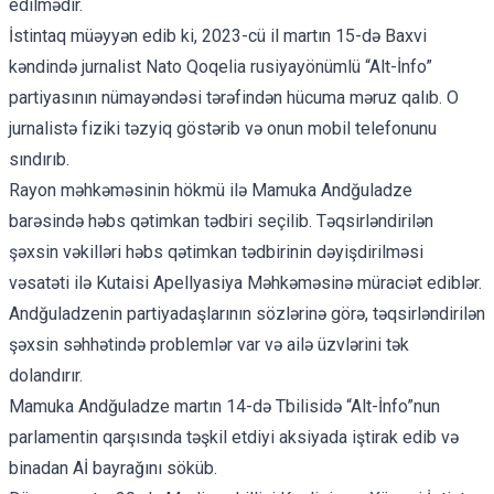
edilmədir.
İstintaq müəyyən edib ki, 2023-cü il martın 15-də Baxvi
kəndində jurnalist Nato Qoqelia rusiyayönümlü “Alt-İnfo”
partiyasının nümayəndəsi tərəfindən hücuma məruz qalıb. O
jurnalistə fiziki təzyiq göstərib və onun mobil telefonunu
sındırıb.
Rayon məhkəməsinin hökmü ilə Mamuka Andğuladze
barəsində həbs qətimkan tədbiri seçilib. Təqsirləndirilən
şəxsin vəkilləri həbs qətimkan tədbirinin dəyişdirilməsi
vəsatəti ilə Kutaisi Apellyasiya Məhkəməsinə müraciət ediblər.
Andğuladzenin partiyadaşlarının sözlərinə görə, təqsirləndirilən
şəxsin səhhətində problemlər var və ailə üzvlərini tək
dolandırır.
Mamuka Andğuladze martın 14-də Tbilisidə “Alt-İnfo”nun
parlamentin qarşısında təşkil etdiyi aksiyada iştirak edib və
binadan Aİ bayrağını söküb.