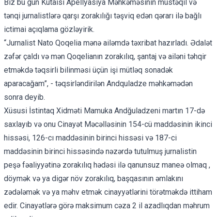
Biz bu gün Kutaisi Apellyasiya Məhkəməsinin müstəqil və
tənqi jurnalistlərə qarşı zorakılığı təşviq edən qərarı ilə bağlı
ictimai açıqlama gözləyirik.
“Jurnalist Nato Qoqelia mənə ailəmdə təxribat hazırladı. Ədalət
zəfər çaldı və mən Qoqelianın zorakılıq, şantaj və ailəni təhqir
etməkdə təqsirli bilinməsi üçün işi mütləq sonadək
aparacağam”, - təqsirləndirilən Andquladze məhkəmədən
sonra deyib.
Xüsusi İstintaq Xidməti Mamuka Andğuladzeni martın 17-də
saxlayıb və onu Cinayət Məcəlləsinin 154-cü maddəsinin ikinci
hissəsi, 126-cı maddəsinin birinci hissəsi və 187-ci
maddəsinin birinci hissəsində nəzərdə tutulmuş jurnalistin
peşə fəaliyyətinə zorakılıq hədəsi ilə qanunsuz maneə olmaq ,
döymək və ya digər növ zorakılıq, başqasının əmlakını
zədələmək və ya məhv etmək cinayyətlərini törətməkdə ittiham
edir. Cinayətlərə görə maksimum cəza 2 il azadlıqdan məhrum