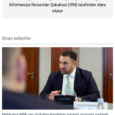
İnformasiya Resursları Şəbəkəsi (IRN) tərəfindən idarə
olunur
Əsas xəbərlər
Məhkəmə MSK-nın mübahisələndirilən qərarını qüvvədə saxlayıb