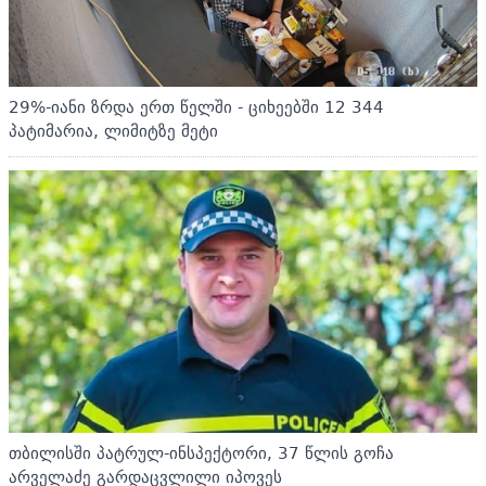
29%-იანი ზრდა ერთ წელში - ციხეებში 12 344
პატიმარია, ლიმიტზე მეტი
თბილისში პატრულ-ინსპექტორი, 37 წლის გოჩა
არველაძე გარდაცვლილი იპოვეს