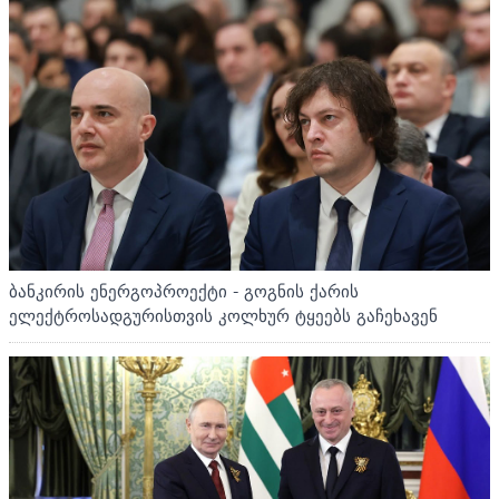
ბანკირის ენერგოპროექტი - გოგნის ქარის
ელექტროსადგურისთვის კოლხურ ტყეებს გაჩეხავენ