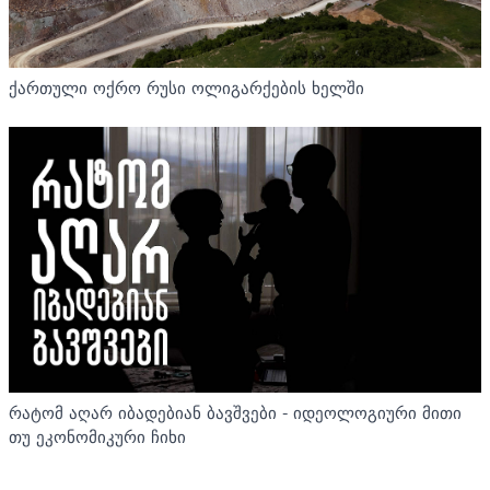
ქართული ოქრო რუსი ოლიგარქების ხელში
რატომ აღარ იბადებიან ბავშვები - იდეოლოგიური მითი
თუ ეკონომიკური ჩიხი