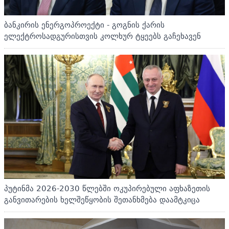
ბანკირის ენერგოპროექტი - გოგნის ქარის
ელექტროსადგურისთვის კოლხურ ტყეებს გაჩეხავენ
პუტინმა 2026-2030 წლებში ოკუპირებული აფხაზეთის
განვითარების ხელშეწყობის შეთანხმება დაამტკიცა