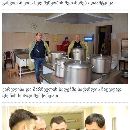
განვითარების ხელშეწყობის შეთანხმება დაამტკიცა
ქარელისა და მარნეულის ბაღებში საქონლის ნაცვლად
ცხენის ხორცი შეჰქონდათ