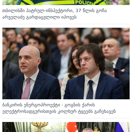
თბილისში პატრულ-ინსპექტორი, 37 წლის გოჩა
არველაძე გარდაცვლილი იპოვეს
ბანკირის ენერგოპროექტი - გოგნის ქარის
ელექტროსადგურისთვის კოლხურ ტყეებს გაჩეხავენ