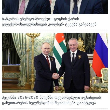
ბანკირის ენერგოპროექტი - გოგნის ქარის
ელექტროსადგურისთვის კოლხურ ტყეებს გაჩეხავენ
პუტინმა 2026-2030 წლებში ოკუპირებული აფხაზეთის
განვითარების ხელშეწყობის შეთანხმება დაამტკიცა