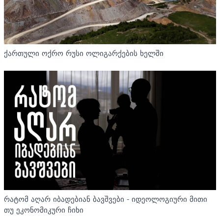
ქართული ოქრო რუსი ოლიგარქების ხელში
რატომ აღარ იბადებიან ბავშვები - იდეოლოგიური მითი
თუ ეკონომიკური ჩიხი