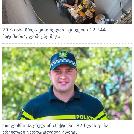
29%-იანი ზრდა ერთ წელში - ციხეებში 12 344
პატიმარია, ლიმიტზე მეტი
თბილისში პატრულ-ინსპექტორი, 37 წლის გოჩა
არველაძე გარდაცვლილი იპოვეს