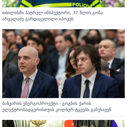
თბილისში პატრულ-ინსპექტორი, 37 წლის გოჩა
არველაძე გარდაცვლილი იპოვეს
ბანკირის ენერგოპროექტი - გოგნის ქარის
ელექტროსადგურისთვის კოლხურ ტყეებს გაჩეხავენ