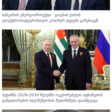
ბანკირის ენერგოპროექტი - გოგნის ქარის
ელექტროსადგურისთვის კოლხურ ტყეებს გაჩეხავენ
პუტინმა 2026-2030 წლებში ოკუპირებული აფხაზეთის
განვითარების ხელშეწყობის შეთანხმება დაამტკიცა