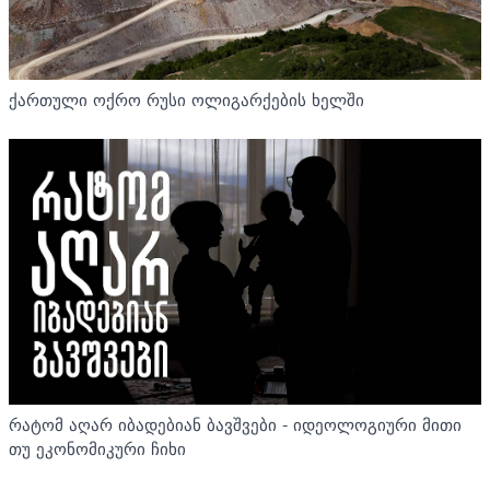
ქართული ოქრო რუსი ოლიგარქების ხელში
რატომ აღარ იბადებიან ბავშვები - იდეოლოგიური მითი
თუ ეკონომიკური ჩიხი