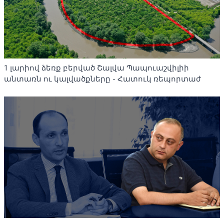
1 լարիով ձեռք բերված Շալվա Պապուաշվիլիի
անտառն ու կալվածքները - Հատուկ ռեպորտաժ