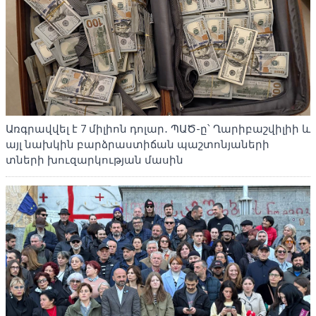
Առգրավվել է 7 միլիոն դոլար․ ՊԱԾ-ը՝ Ղարիբաշվիլիի և
այլ նախկին բարձրաստիճան պաշտոնյաների
տների խուզարկության մասին