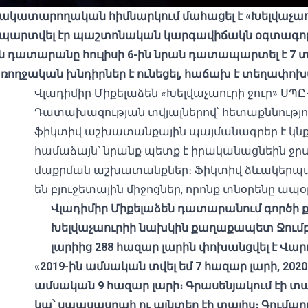
րեակատարողական հիմնարկում մահացել է «Խելվաչաու
պարտվել էր պաշտոնական կարգավիճակն օգտագործել
ն դատարանը հուլիսի 6-ին նրան դատապարտել է
առողջական խնդիրներ է ունեցել, հաճախ է տեղափոխ
Վլադիմիր Միքելաձեն «Խելվաչաուրի ջուր» ՍՊԸ-
Դատախազության տվյալներով՝ հետաքննություն
ֆիկտիվ աշխատանքային պայմանագրեր է կնքել
համաձայն՝ նրանք պետք է իրականացնեին ջ
մաքրման աշխատանքներ։ Ֆիկտիվ ձևակերպվ
են բյուջետային միջոցներ, որոնք տնօրենը ապօր
Վլադիմիր Միքելաձեն դատարանում գործի 
Խելվաչաուրիի նախկին քաղաքապետ Ջումբե
լարիից 288 հազար լարին փոխանցվել է Վա
«2019-ին ամսական տվել եմ 7 հազար լարի, 2020
ամսական 9 հազար լարի։ Գրասենյակում էի տա
կա՝ սպասասրահ ու այնտեղ էի տալիս։ Գումարը