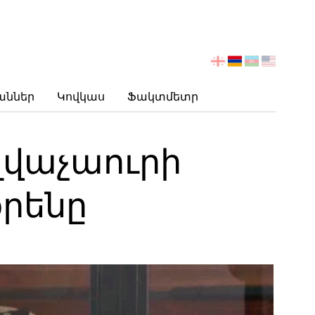
აირჩიეთ
ენა
աններ
Կովկաս
Ֆակտմետր
լվաչաուրի
օրենը