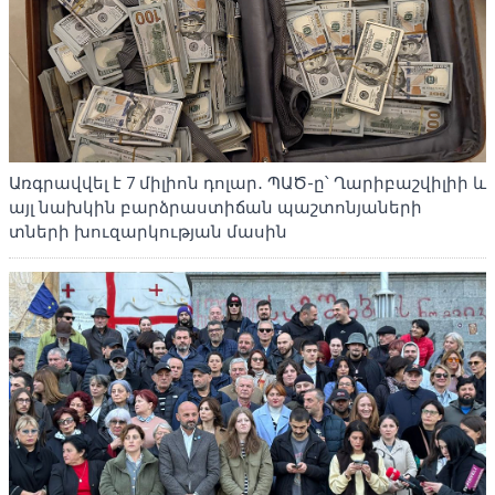
Առգրավվել է 7 միլիոն դոլար․ ՊԱԾ-ը՝ Ղարիբաշվիլիի և
այլ նախկին բարձրաստիճան պաշտոնյաների
տների խուզարկության մասին