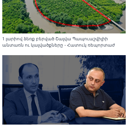
1 լարիով ձեռք բերված Շալվա Պապուաշվիլիի
անտառն ու կալվածքները - Հատուկ ռեպորտաժ