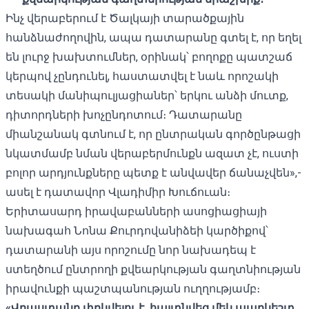
Ինչ վերաբերում է Ծալկայի տարածքային
հանձնաժողովին, ապա դատարանը գտել է, որ եղել
են լուրջ խախտումներ, օրինակ՝ բողոքը պատշաճ
կերպով չընդունել, հաստատվել է նաև որոշակի
տեսակի մանիպուլյացիաներ՝ երկու անձի մուտք,
դիտորդների խոչընդոտում։ Դատարանը
միանշանակ գտնում է, որ ընտրական գործընթացի
նկատմամբ նման վերաբերմունքն ազատ չէ, ուստի
բոլոր արդյունքները պետք է անվավեր ճանաչվեն»,-
ասել է դատավոր Վլադիմիր Խուճուան։
Երիտասարդ իրավաբանների ասոցիացիայի
նախագահ Նոնա Քուրդովանիձեի կարծիքով՝
դատարանի այս որոշումը նոր նախադեպ է
ստեղծում ընտրողի քվեարկության գաղտնիության
իրավունքի պաշտպանության ուղղությամբ։
«Վրաստանը փրկվելու է. հայտնվեց մեկ պարկեշտ