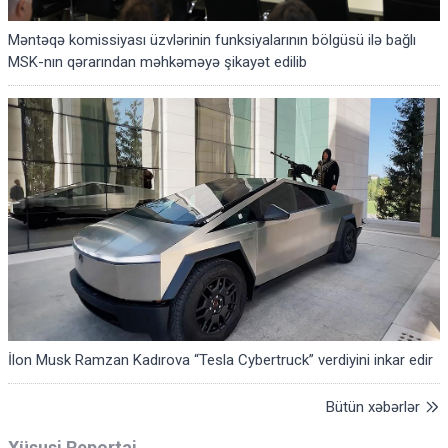
Məntəqə komissiyası üzvlərinin funksiyalarının bölgüsü ilə bağlı
MSK-nın qərarından məhkəməyə şikayət edilib
İlon Musk Ramzan Kadırova “Tesla Cybertruck” verdiyini inkar edir
Bütün xəbərlər
Xüsusi Reportaj