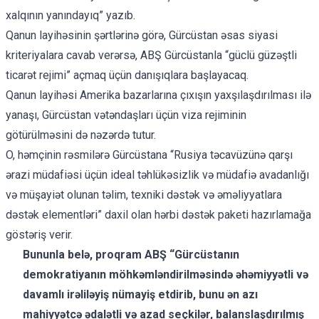
xalqının yanındayıq” yazıb.
Qanun layihəsinin şərtlərinə görə, Gürcüstan əsas siyasi
kriteriyalara cavab verərsə, ABŞ Gürcüstanla “güclü güzəştli
ticarət rejimi” açmaq üçün danışıqlara başlayacaq.
Qanun layihəsi Amerika bazarlarına çıxışın yaxşılaşdırılması ilə
yanaşı, Gürcüstan vətəndaşları üçün viza rejiminin
götürülməsini də nəzərdə tutur.
O, həmçinin rəsmilərə Gürcüstana “Rusiya təcavüzünə qarşı
ərazi müdafiəsi üçün ideal təhlükəsizlik və müdafiə avadanlığı
və müşayiət olunan təlim, texniki dəstək və əməliyyatlara
dəstək elementləri” daxil olan hərbi dəstək paketi hazırlamağa
göstəriş verir.
Bununla belə, proqram ABŞ “Gürcüstanın
demokratiyanın möhkəmləndirilməsində əhəmiyyətli və
davamlı irəliləyiş nümayiş etdirib, bunu ən azı
mahiyyətcə ədalətli və azad seçkilər, balanslaşdırılmış