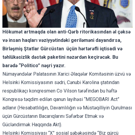
Hökumət artmaqda olan anti-Qərb ritorikasından əl çəksə
və insan haqları vəziyyətindəki geriləməni dayandırsa,
Birləşmiş Ştatlar Gürcüstan üçün hərtərəfli iqtisadi və
təhlükəsizlik dəstək paketini nəzərdən keçirəcək. Bu
barədə
“Politico”
nəşri yazır.
Nümayəndələr Palatasının Xarici Əlaqələr Komitəsinin üzvü və
Helsinki Komissiyasının sədri, Cənubi Karolina ştatından
respublikaçı konqresmen Co Vilson tərəfindən bu həftə
Konqresə təqdim edilən qanun layihəsi “MEGOBARI Act”
adlanır (Hesabatlılığın, Davamlılığın və Müstəqilliyin Qurulması
üçün Gürcüstanın Bacarıqlarını Səfərbər Etmək və
Gücləndirmək Haqqında Akt).
Helsinki Komissiyası “X” sosial şəbəkəsində “Biz gürcü