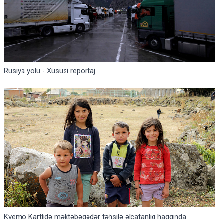
Rusiya yolu - Xüsusi reportaj
Kvemo Kartlidə məktəbəqədər təhsilə əlçatanlıq haqqında