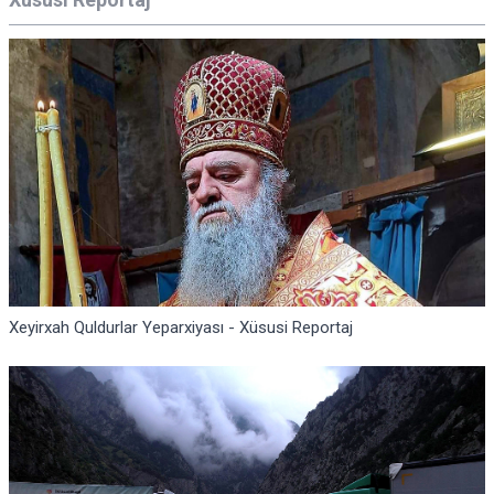
Xeyirxah Quldurlar Yeparxiyası - Xüsusi Reportaj