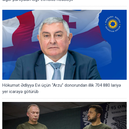
Hökumət Ədliyyə Evi üçün “Arzu” donorundan illik 704 880 lariyə
yer icarəyə götürüb