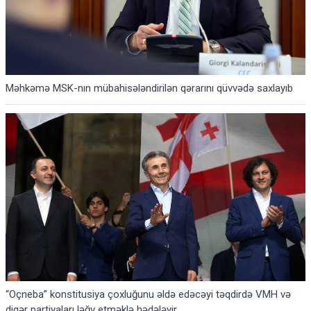
Məhkəmə MSK-nın mübahisələndirilən qərarını qüvvədə saxlayıb
“Oçneba” konstitusiya çoxluğunu əldə edəcəyi təqdirdə VMH və
digər partiyaları ləğv etməklə hədələyir