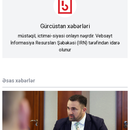
Gürcüstan xəbərləri
müstəqil, ictimai-siyasi onlayn nəşrdir. Vebsayt
İnformasiya Resursları Şəbəkəsi (IRN) tərəfindən idarə
olunur
Əsas xəbərlər