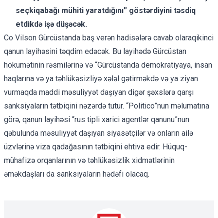
seçkiqabağı mühiti yaratdığını” göstərdiyini təsdiq
etdikdə işə düşəcək.
Co Vilson Gürcüstanda baş verən hadisələrə cavab olaraq
ikinci
qanun layihəsini
təqdim edəcək. Bu layihədə Gürcüstan
hökumətinin rəsmilərinə və “Gürcüstanda demokratiyaya, insan
haqlarına və ya təhlükəsizliyə xələl gətirməkdə və ya ziyan
vurmaqda maddi məsuliyyət daşıyan digər şəxslərə qarşı
sanksiyaların tətbiqini nəzərdə tutur. “Politico”nun məlumatına
görə, qanun layihəsi “rus tipli xarici agentlər qanunu”nun
qəbulunda məsuliyyət daşıyan siyasətçilər və onların ailə
üzvlərinə viza qadağasının tətbiqini ehtiva edir. Hüquq-
mühafizə orqanlarının və təhlükəsizlik xidmətlərinin
əməkdaşları da sanksiyaların hədəfi olacaq.