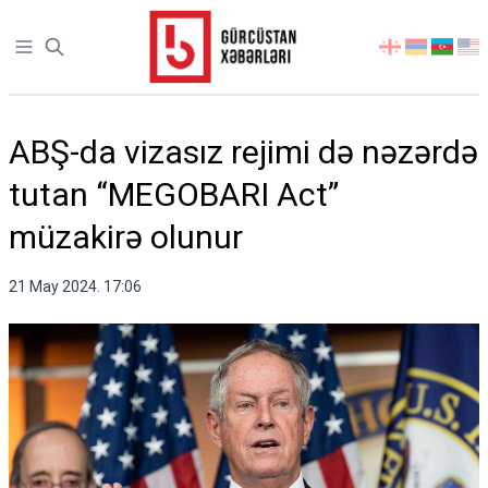
Open sidebar
აირჩიეთ
ენა
ABŞ-da vizasız rejimi də nəzərdə
tutan “MEGOBARI Act”
müzakirə olunur
21 May 2024. 17:06