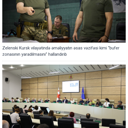
Zelenski Kursk vilayətində əməliyyatın əsas vəzifəsi kimi “bufer
zonasının yaradılmasını” hallandırıb