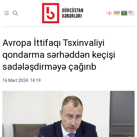
Open sidebar
აირჩიეთ
ენა
Avropa İttifaqı Tsxinvaliyi
qondarma sərhəddən keçişi
sadələşdirməyə çağırıb
16 Mart 2024. 14:19