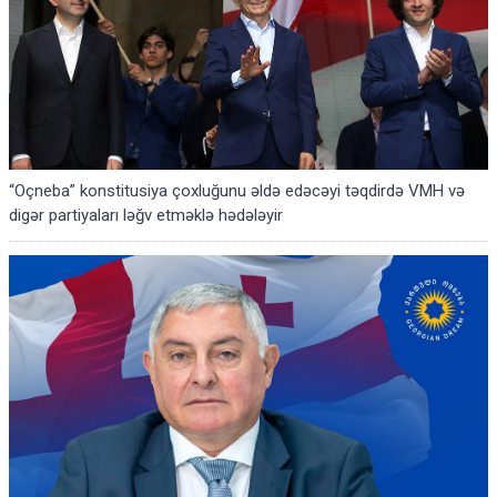
“Oçneba” konstitusiya çoxluğunu əldə edəcəyi təqdirdə VMH və
digər partiyaları ləğv etməklə hədələyir