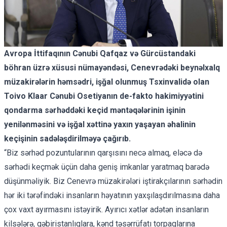
Avropa İttifaqının Cənubi Qafqaz və Gürcüstandaki
böhran üzrə xüsusi nümayəndəsi, Cenevrədəki beynəlxalq
müzakirələrin həmsədri, işğal olunmuş Tsxinvalidə olan
Toivo Klaar Cənubi Osetiyanın de-fakto hakimiyyətini
qondarma sərhəddəki keçid məntəqələrinin işinin
yenilənməsini və işğal xəttinə yaxın yaşayan əhalinin
keçişinin sadələşdirilməyə çağırıb.
“Biz sərhəd pozuntularının qarşısını necə almaq, eləcə də
sərhədi keçmək üçün daha geniş imkanlar yaratmaq barədə
düşünməliyik. Biz Cenevrə müzakirələri iştirakçılarının sərhədin
hər iki tərəfindəki insanların həyatının yaxşılaşdırılmasına daha
çox vaxt ayırmasını istəyirik. Ayırıcı xətlər adətən insanların
kilsələrə, qəbiristanlıqlara, kənd təsərrüfatı torpaqlarına