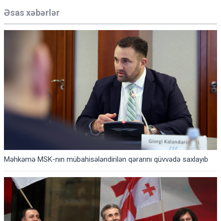
Əsas xəbərlər
Məhkəmə MSK-nın mübahisələndirilən qərarını qüvvədə saxlayıb