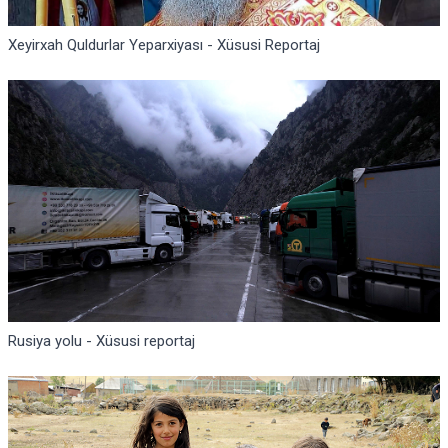
Xeyirxah Quldurlar Yeparxiyası - Xüsusi Reportaj
Rusiya yolu - Xüsusi reportaj