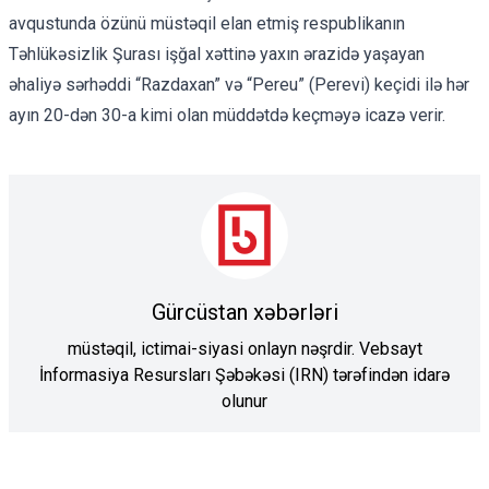
avqustunda özünü müstəqil elan etmiş respublikanın
Təhlükəsizlik Şurası işğal xəttinə yaxın ərazidə yaşayan
əhaliyə sərhəddi “Razdaxan” və “Pereu” (Perevi) keçidi ilə hər
ayın 20-dən 30-a kimi olan müddətdə keçməyə icazə verir.
Gürcüstan xəbərləri
müstəqil, ictimai-siyasi onlayn nəşrdir. Vebsayt
İnformasiya Resursları Şəbəkəsi (IRN) tərəfindən idarə
olunur