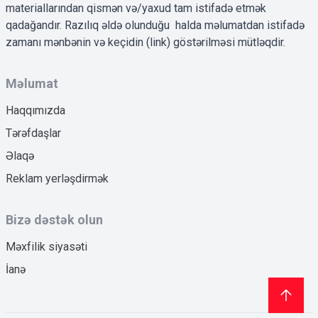
materiallarından qismən və/yaxud tam istifadə etmək
qadağandır. Razılıq əldə olunduğu halda məlumatdan istifadə
zamanı mənbənin və keçidin (link) göstərilməsi mütləqdir.
Məlumat
Haqqımızda
Tərəfdaşlar
Əlaqə
Reklam yerləşdirmək
Bizə dəstək olun
Məxfilik siyasəti
İanə