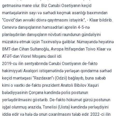
getməsinə mane olur. Biz Cənubi Osetiyanın keçid
məntəqələrinin sayı və sərhədi keçmək asanlığı baxımından
“Covid”dən əvvəlki dövrə qayıtmasını istəyirik”, - Klaar bildirib.
Cenevrə danışıqlarının həmsədrləri aprelin 4-5-nə
planlaşdırılan danışıqların növbəti raundunun gündəliyini
müzakirə etmək üçün Tsxinvaliyə gəliblər. Nümayəndə heyətinə
BMT-dən Cihan Sultanoğlu, Avropa İttifaqından Toivo Klaar və
ATƏT-dən Viorel Moşanu daxil idi.
2019-cu ilin sentyabrında Cənubi Osetiyanın de-fakto
hakimiyyəti Axalqori istiqamətində yerləşən qondarma sərhəd
keçid məntəqəsi “Razdaxan”ı (Odzii) bağlayıb, buna səbəb
kimi o vaxtkı de-fakto prezident Anatoli Bibilov Xaşuri
bələdiyyəsinin Çorçana kəndində polis postunun
yerləşdirilməsini göstərib. De-fakto hökumət gürcü postunun
işğal olunmuş ərazidə, Tsnelisi (Uista) kəndində yerləşdiyini
iddia edir və hələ də onun çıxarılmasını tələb edir. 2022-ci ilin