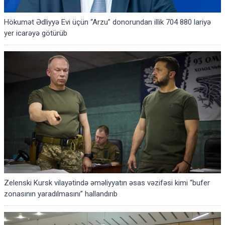
Hökumət Ədliyyə Evi üçün “Arzu” donorundan illik 704 880 lariyə
yer icarəyə götürüb
Zelenski Kursk vilayətində əməliyyatın əsas vəzifəsi kimi “bufer
zonasının yaradılmasını” hallandırıb